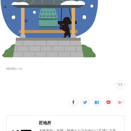
NEWS
(
114
)
匠地所
大阪市内・北摂・阪神エリアを中心に広域にて不