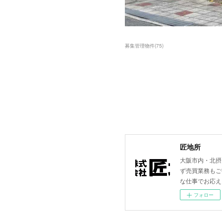
募集管理物件
(
75
)
匠地所
大阪市内・北摂
ず売買業務もご
な仕事でお応え
フォロー