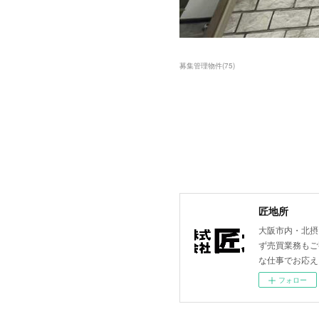
募集管理物件
(
75
)
匠地所
大阪市内・北摂
ず売買業務もご
な仕事でお応え
フォロー