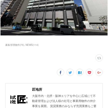
募集管理物件
(
75
)
NEWS
(
114
)
匠地所
大阪市内・北摂・阪神エリアを中心に広域にて不
動産管理および法人様の社宅と事業用物件の仲介
事業を展開。 賃貸業務のみならず売買業務もご要