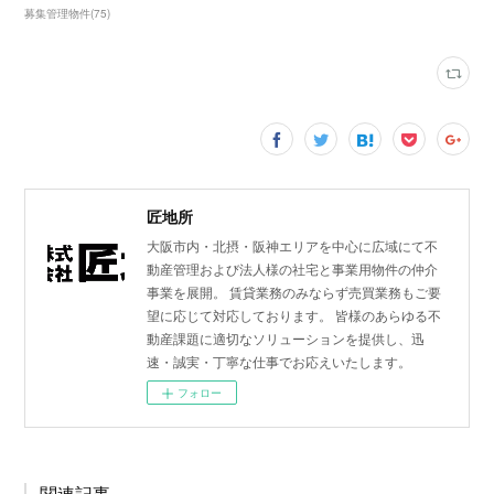
募集管理物件
(
75
)
匠地所
大阪市内・北摂・阪神エリアを中心に広域にて不
動産管理および法人様の社宅と事業用物件の仲介
事業を展開。 賃貸業務のみならず売買業務もご要
望に応じて対応しております。 皆様のあらゆる不
動産課題に適切なソリューションを提供し、迅
速・誠実・丁寧な仕事でお応えいたします。
フォロー
関連記事