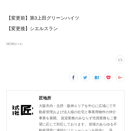
【変更前】第3上田グリーンハイツ
【変更後】シエルスラン
NEWS
(
114
)
匠地所
大阪市内・北摂・阪神エリアを中心に広域にて不
動産管理および法人様の社宅と事業用物件の仲介
事業を展開。 賃貸業務のみならず売買業務もご要
望に応じて対応しております。 皆様のあらゆる不
動産課題に適切なソリューションを提供し、迅